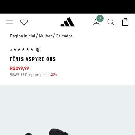
1
/
/
Página Inicial
Mulher
Calçados
5
(8)
TÊNIS ASPYRE 00S
Preço com desconto
R$299,99
R$499,99 Preço original
-40%
Desconto