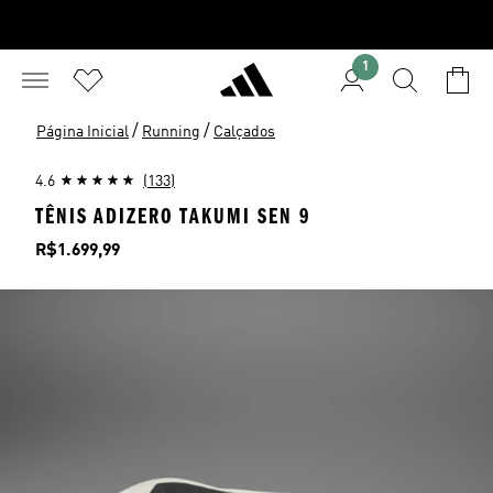
1
/
/
Página Inicial
Running
Calçados
4.6
(133)
TÊNIS ADIZERO TAKUMI SEN 9
Preço
R$1.699,99