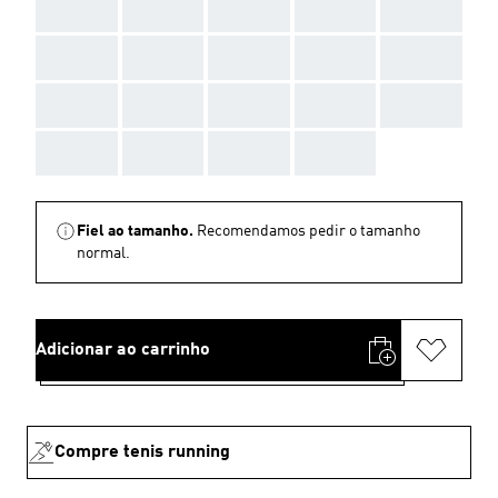
AAA
AAA
AAA
AAA
AAA
AAA
AAA
AAA
AAA
AAA
AAA
AAA
AAA
AAA
AAA
AAA
AAA
AAA
AAA
Fiel ao tamanho.
Recomendamos pedir o tamanho
normal.
Adicionar ao carrinho
Compre tenis running