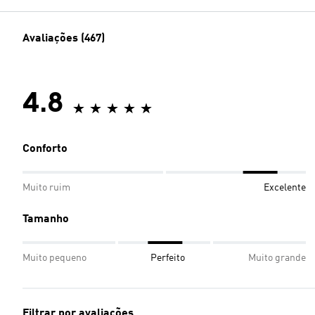
Avaliações (467)
4.8
Conforto
Muito ruim
Excelente
Tamanho
Muito pequeno
Perfeito
Muito grande
Filtrar por avaliações