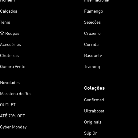
Homem
Internacional
Calçados
Flamengo
Tênis
Seleções
👚 Roupas
Cruzeiro
Acessórios
Corrida
Chuteiras
Basquete
Quebra Vento
Training
Novidades
Coleções
Maratona do Rio
Confirmed
OUTLET
Ultraboost
ATÉ 70% OFF
Originals
Cyber Monday
Slip On