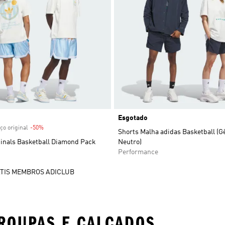
 desconto
Esgotado
ço original
-50%
Desconto
Shorts Malha adidas Basketball (G
ginals Basketball Diamond Pack
Neutro)
Performance
TIS MEMBROS ADICLUB
ROUPAS E CALÇADOS