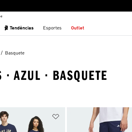
be
🩰 Tendências
Esportes
Outlet
Basquete
 · AZUL · BASQUETE
sta de Desejos
Adicionar à Lista de Desejos