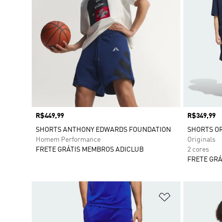
Preço
R$449,99
Preço
R$349,99
SHORTS ANTHONY EDWARDS FOUNDATION
SHORTS OR
Homem Performance
Originals
FRETE GRÁTIS MEMBROS ADICLUB
2 cores
FRETE GRÁ
Adicionar à Li