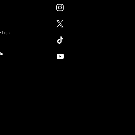
e Loja
do