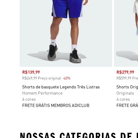
Preço com desconto
R$139,99
Preço com
R$279,99
R$249,99 Preço original
-40%
Desconto
R$599,99 Pre
Shorts de basquete Legends Três Listras
Shorts Ori
Homem Performance
Originals
6 cores
4 cores
FRETE GRÁTIS MEMBROS ADICLUB
FRETE GRÁ
NOSSAS CATEGORIAS DE 