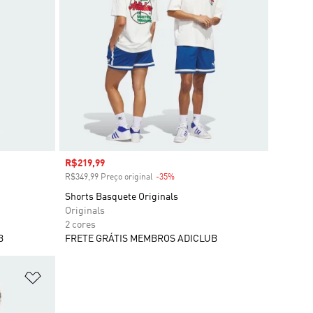
Preço com desconto
R$219,99
R$349,99 Preço original
-35%
Desconto
Shorts Basquete Originals
Originals
2 cores
B
FRETE GRÁTIS MEMBROS ADICLUB
Adicionar à Lista de Desejos