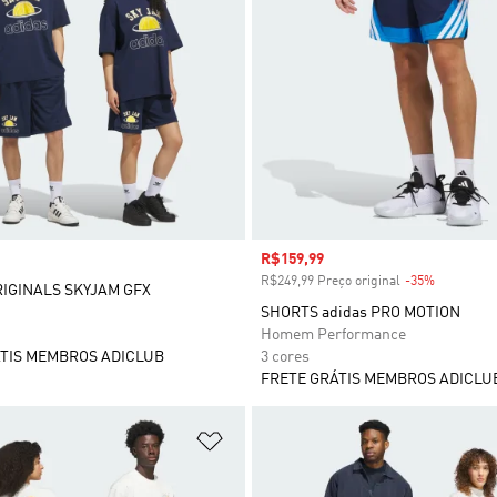
Preço com desconto
R$159,99
R$249,99 Preço original
-35%
Desconto
IGINALS SKYJAM GFX
SHORTS adidas PRO MOTION
Homem Performance
TIS MEMBROS ADICLUB
3 cores
FRETE GRÁTIS MEMBROS ADICLU
sta de Desejos
Adicionar à Lista de Desejos