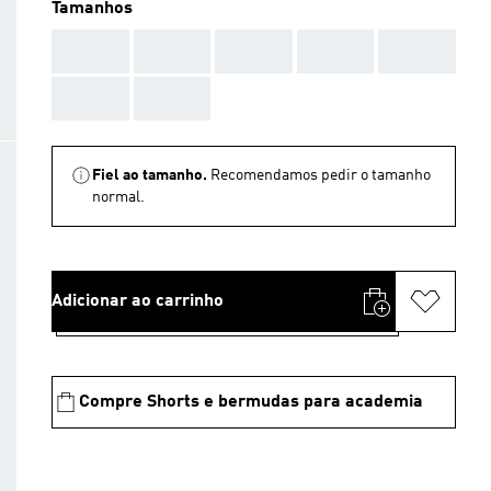
Tamanhos
AAA
AAA
AAA
AAA
AAA
AAA
AAA
Fiel ao tamanho.
Recomendamos pedir o tamanho
normal.
Adicionar ao carrinho
Compre Shorts e bermudas para academia