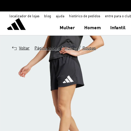
localizador de lojas
blog
ajuda
histórico de pedidos
entre para o clu
Mulher
Homem
Infantil
/
/
Voltar
Página Inicial
Mulher
Roupas