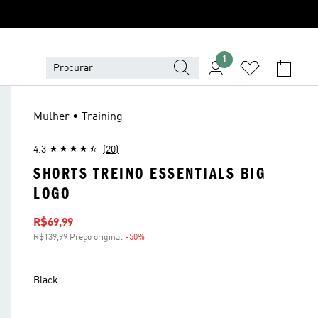
1
Mulher • Training
4.3
(20)
SHORTS TREINO ESSENTIALS BIG
LOGO
Preço com desconto
R$69,99
R$139,99 Preço original
-50%
Desconto
Black