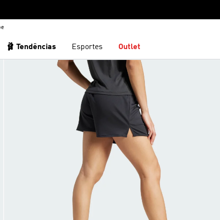
be
🩰 Tendências
Esportes
Outlet