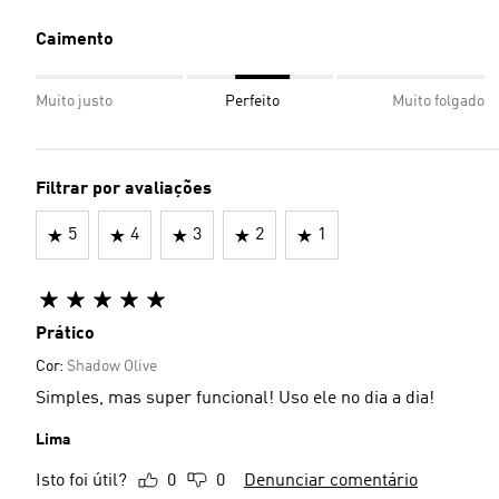
Caimento
Muito justo
Perfeito
Muito folgado
Filtrar por avaliações
5
4
3
2
1
Prático
Cor:
Shadow Olive
Simples, mas super funcional! Uso ele no dia a dia!
Lima
Isto foi útil?
0
0
Denunciar comentário