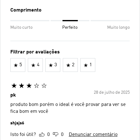
Comprimento
Muito curto
Perfeito
Muito longo
Filtrar por avaliações
5
4
3
2
1
28 de julho de 2025
pk
produto bom porém o ideal é você provar para ver se
fica bom em você
shjsjs6
Isto foi útil?
0
0
Denunciar comentário