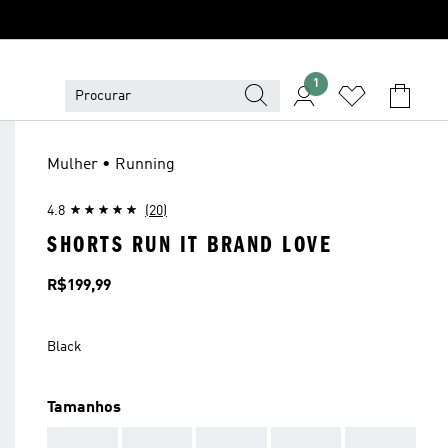
1
Mulher • Running
4.8
(20)
SHORTS RUN IT BRAND LOVE
Preço
R$199,99
Black
Tamanhos
AAA
AAA
AAA
AAA
AAA