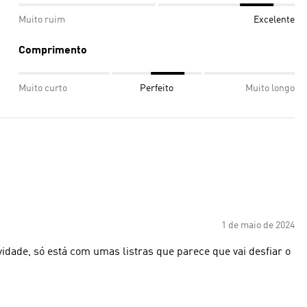
Muito ruim
Excelente
Comprimento
Muito curto
Perfeito
Muito longo
1 de maio de 2024
idade, só está com umas listras que parece que vai desfiar o