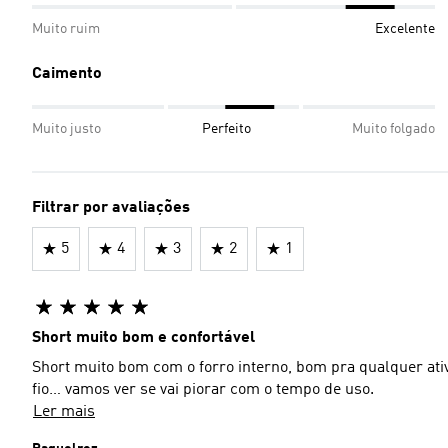
Muito ruim
Excelente
Caimento
Muito justo
Perfeito
Muito folgado
Filtrar por avaliações
5
4
3
2
1
Short muito bom e confortável
Short muito bom com o forro interno, bom pra qualquer ativ
fio… vamos ver se vai piorar com o tempo de uso.
Ler mais