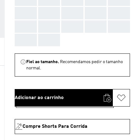
AAA
AAA
AAA
AAA
AAA
AAA
AAA
AAA
AAA
AAA
AAA
AAA
Fiel ao tamanho.
Recomendamos pedir o tamanho
normal.
Adicionar ao carrinho
Compre Shorts Para Corrida