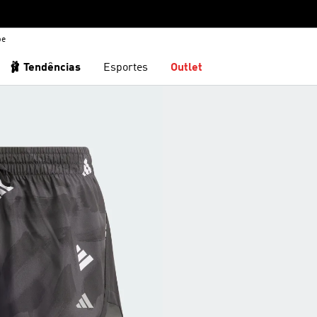
be
🩰 Tendências
Esportes
Outlet