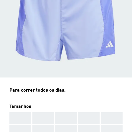
Para correr todos os dias.
Tamanhos
AAA
AAA
AAA
AAA
AAA
AAA
AAA
AAA
AAA
AAA