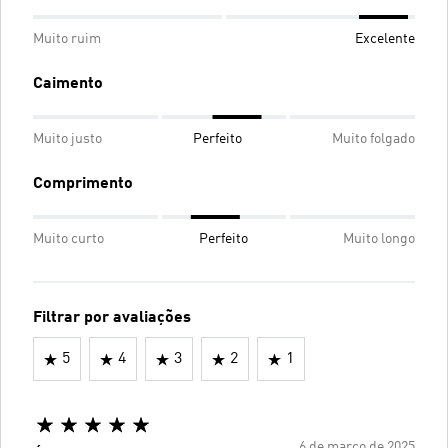
Muito ruim
Excelente
Caimento
Muito justo
Perfeito
Muito folgado
Comprimento
Muito curto
Perfeito
Muito longo
Filtrar por avaliações
5
4
3
2
1
6 de março de 2025