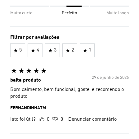
Muito curto
Perfeito
Muito longo
Filtrar por avaliações
5
4
3
2
1
29 de junho de 2026
baita produto
Bom caimento, bem funcional, gostei e recomendo o
produto
FERNANDINHATM
Isto foi útil?
0
0
Denunciar comentário