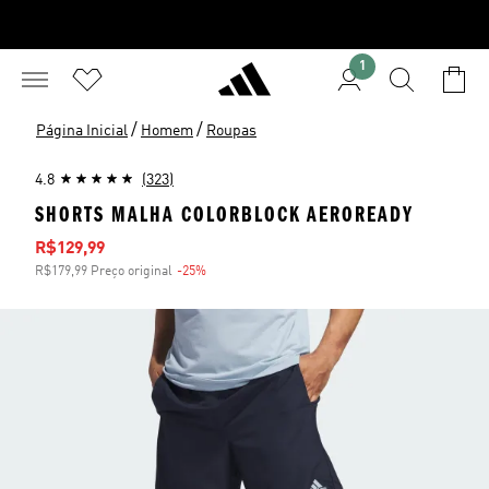
1
/
/
Página Inicial
Homem
Roupas
4.8
(323)
SHORTS MALHA COLORBLOCK AEROREADY
Preço com desconto
R$129,99
R$179,99 Preço original
-25%
Desconto