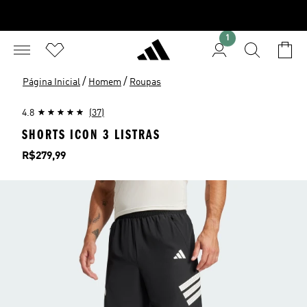
1
/
/
Página Inicial
Homem
Roupas
4.8
(37)
SHORTS ICON 3 LISTRAS
Preço
R$279,99