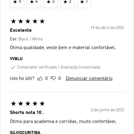
5
4
3
2
1
19 de abril de 2026
Excelente
Cor:
Black / White
Ótima qualidade, veste bem e material confortável.
VVBLU
Comprador verificado
Avaliação Incentivada
Isto foi útil?
0
0
Denunciar comentário
2 de junho de 2025
Shorts nota 10 .
Ótimo para academia e corridas, muito confortável.
SILVIOCURITIBA