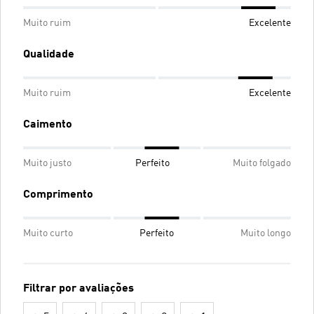
Muito ruim
Excelente
Qualidade
Muito ruim
Excelente
Caimento
Muito justo
Perfeito
Muito folgado
Comprimento
Muito curto
Perfeito
Muito longo
Filtrar por avaliações