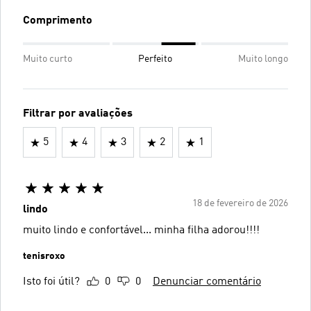
Comprimento
Muito curto
Perfeito
Muito longo
Filtrar por avaliações
5
4
3
2
1
18 de fevereiro de 2026
lindo
muito lindo e confortável... minha filha adorou!!!!
tenisroxo
Isto foi útil?
0
0
Denunciar comentário