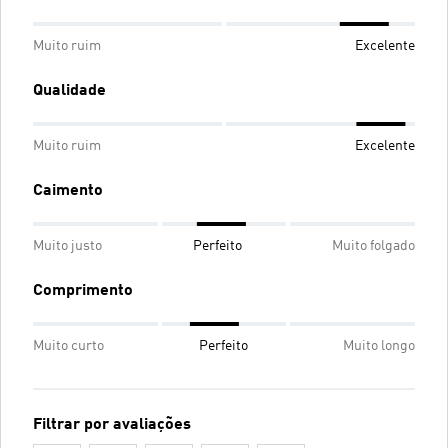
Muito ruim
Excelente
Qualidade
Muito ruim
Excelente
Caimento
Muito justo
Perfeito
Muito folgado
Comprimento
Muito curto
Perfeito
Muito longo
Filtrar por avaliações