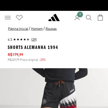
1
/
/
Página Inicial
Homem
Roupas
4.5
(29)
SHORTS ALEMANHA 1994
Preço com desconto
R$179,99
R$249,99 Preço original
-25%
Desconto