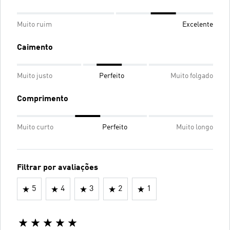
Muito ruim
Excelente
Caimento
Muito justo
Perfeito
Muito folgado
Comprimento
Muito curto
Perfeito
Muito longo
Filtrar por avaliações
5
4
3
2
1