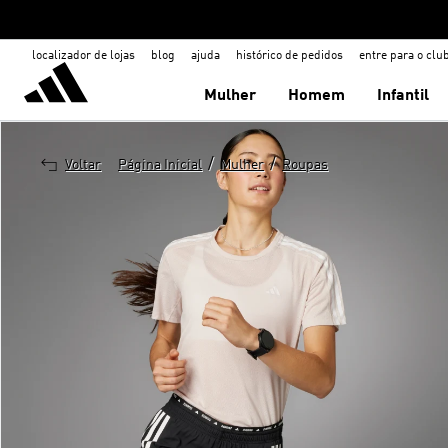
localizador de lojas
blog
ajuda
histórico de pedidos
entre para o clu
Mulher
Homem
Infantil
/
/
Voltar
Página Inicial
Mulher
Roupas