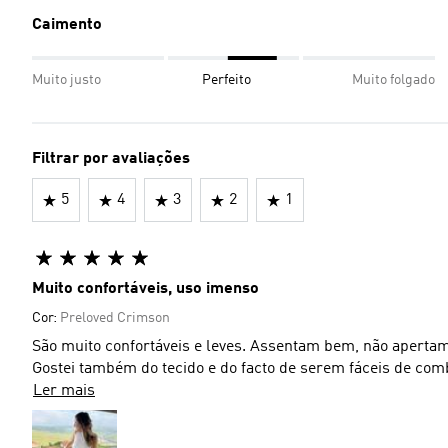
Caimento
Muito justo
Perfeito
Muito folgado
Filtrar por avaliações
5
4
3
2
1
Muito confortáveis, uso imenso
Cor:
Preloved Crimson
São muito confortáveis e leves. Assentam bem, não aperta
Gostei também do tecido e do facto de serem fáceis de co
Ler mais