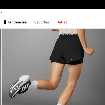
be
🩰 Tendências
Esportes
Outlet