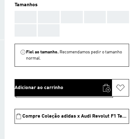
Tamanhos
AAA
AAA
AAA
AAA
AAA
AAA
AAA
Fiel ao tamanho.
Recomendamos pedir o tamanho
normal.
Adicionar ao carrinho
Compre Coleção adidas x Audi Revolut F1 Team