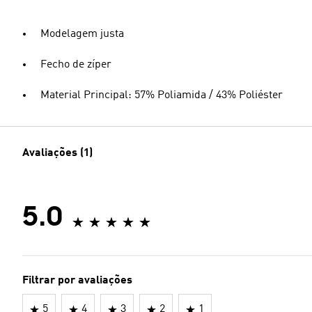
Modelagem justa
Fecho de zíper
Material Principal: 57% Poliamida / 43% Poliéster
Avaliações (1)
5.0
Filtrar por avaliações
5
4
3
2
1