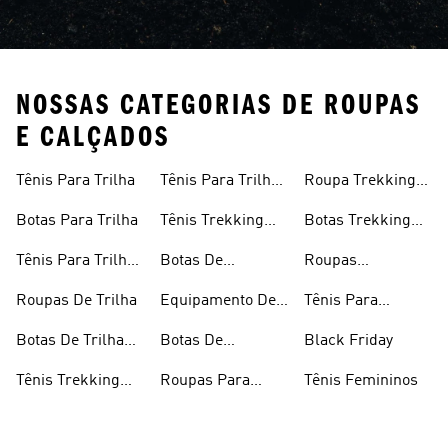
NOSSAS CATEGORIAS DE ROUPAS
E CALÇADOS
Tênis Para Trilha
Tênis Para Trilha
Roupa Trekking
Masculino
Feminina
Botas Para Trilha
Tênis Trekking
Botas Trekking
Masculino
Masculinas
Tênis Para Trilha
Botas De
Roupas
Feminino
Trekking
Femininas Para
Roupas De Trilha
Equipamento De
Tênis Para
Femininas
Trilha
Trilha
Outdoor E
Botas De Trilha
Botas De
Black Friday
Trekking
Masculinas
Trekking
Tênis Trekking
Roupas Para
Tênis Femininos
Feminino
Trekking