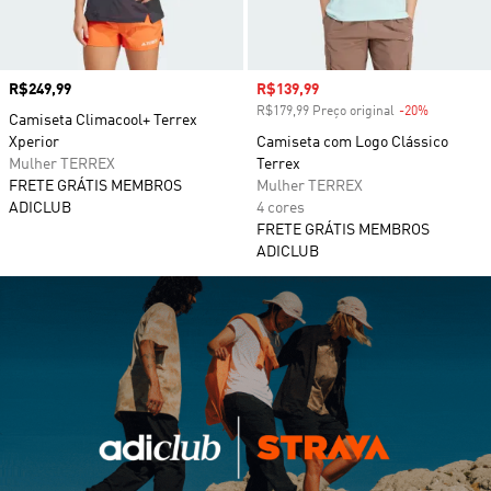
Preço
R$249,99
Preço com desconto
R$139,99
R$179,99 Preço original
-20%
Desconto
Camiseta Climacool+ Terrex
Xperior
Camiseta com Logo Clássico
Mulher TERREX
Terrex
FRETE GRÁTIS MEMBROS
Mulher TERREX
ADICLUB
4 cores
FRETE GRÁTIS MEMBROS
ADICLUB