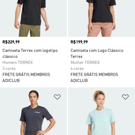
Preço
R$229,99
Preço
R$199,99
Camiseta Terrex com logotipo
Camiseta com Logo Clássico
clássico
Terrex
Homem TERREX
Mulher TERREX
3 cores
4 cores
FRETE GRÁTIS MEMBROS
FRETE GRÁTIS MEMBROS
ADICLUB
ADICLUB
Adicionar à Lista de Desejos
Ad