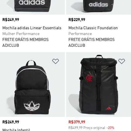
Preço
R$249,99
Preço
R$229,99
Mochila adidas Linear Essentials
Mochila Classic Foundation
Mulher Performance
Performance
FRETE GRÁTIS MEMBROS
FRETE GRÁTIS MEMBROS
ADICLUB
ADICLUB
Adicionar à Lista de Desejos
Ad
Preço
R$249,99
Preço com desconto
R$379,99
R$499,99 Preço original
-20%
Desconto
Mochila Infantil