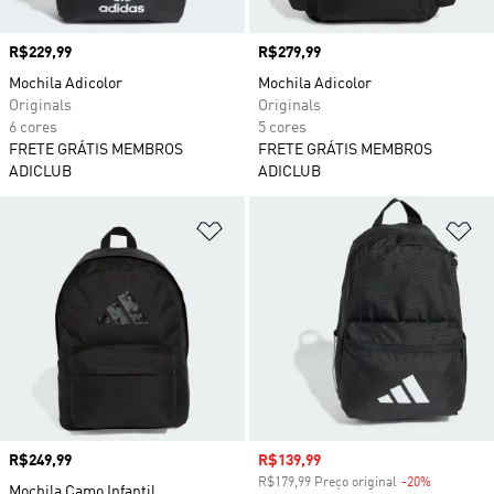
Preço
R$229,99
Preço
R$279,99
Mochila Adicolor
Mochila Adicolor
Originals
Originals
6 cores
5 cores
FRETE GRÁTIS MEMBROS
FRETE GRÁTIS MEMBROS
ADICLUB
ADICLUB
Adicionar à Lista de Desejos
Ad
Preço
R$249,99
Preço com desconto
R$139,99
R$179,99 Preço original
-20%
Desconto
Mochila Camo Infantil