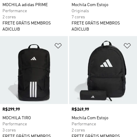
MOCHILA adidas PRIME
Mochila Com Estojo
Performance
Originals
2 cores
7 cores
FRETE GRÁTIS MEMBROS
FRETE GRÁTIS MEMBROS
ADICLUB
ADICLUB
Adicionar à Lista de Desejos
Ad
Preço
R$299,99
Preço
R$249,99
MOCHILA TIRO
Mochila Com Estojo
Performance
Performance
3 cores
2 cores
FRETE GRÁTIS MEMBROS
FRETE GRÁTIS MEMBROS