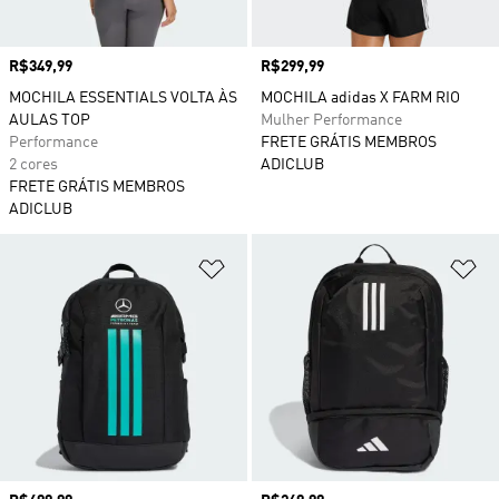
Preço
R$349,99
Preço
R$299,99
MOCHILA ESSENTIALS VOLTA ÀS
MOCHILA adidas X FARM RIO
AULAS TOP
Mulher Performance
Performance
FRETE GRÁTIS MEMBROS
2 cores
ADICLUB
FRETE GRÁTIS MEMBROS
ADICLUB
Adicionar à Lista de Desejos
Ad