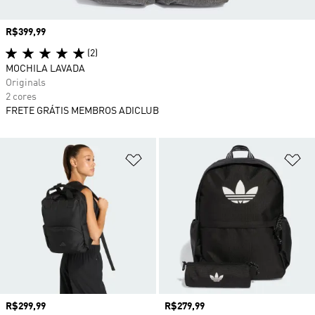
Preço
R$399,99
(2)
MOCHILA LAVADA
Originals
2 cores
FRETE GRÁTIS MEMBROS ADICLUB
Adicionar à Lista de Desejos
Ad
Preço
R$299,99
Preço
R$279,99