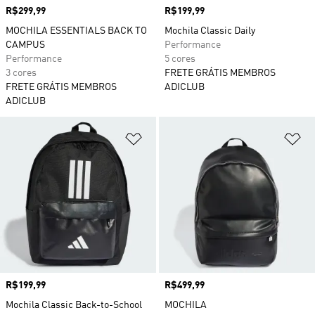
Preço
R$299,99
Preço
R$199,99
MOCHILA ESSENTIALS BACK TO
Mochila Classic Daily
CAMPUS
Performance
Performance
5 cores
3 cores
FRETE GRÁTIS MEMBROS
FRETE GRÁTIS MEMBROS
ADICLUB
ADICLUB
Adicionar à Lista de Desejos
Ad
Preço
R$199,99
Preço
R$499,99
Mochila Classic Back-to-School
MOCHILA