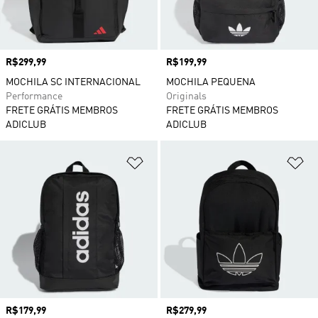
Preço
R$299,99
Preço
R$199,99
MOCHILA SC INTERNACIONAL
MOCHILA PEQUENA
Performance
Originals
FRETE GRÁTIS MEMBROS
FRETE GRÁTIS MEMBROS
ADICLUB
ADICLUB
Adicionar à Lista de Desejos
Ad
Preço
R$179,99
Preço
R$279,99