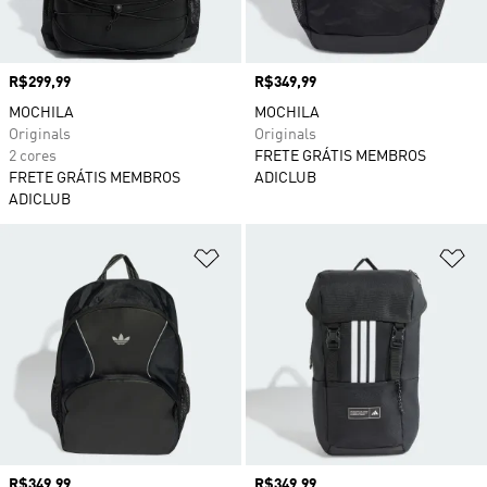
Preço
R$299,99
Preço
R$349,99
MOCHILA
MOCHILA
Originals
Originals
2 cores
FRETE GRÁTIS MEMBROS
FRETE GRÁTIS MEMBROS
ADICLUB
ADICLUB
Adicionar à Lista de Desejos
Ad
Preço
R$349,99
Preço
R$349,99