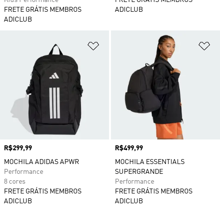
Kids Performance
FRETE GRÁTIS MEMBROS
FRETE GRÁTIS MEMBROS
ADICLUB
ADICLUB
Adicionar à Lista de Desejos
Ad
Preço
R$299,99
Preço
R$499,99
MOCHILA ADIDAS APWR
MOCHILA ESSENTIALS
Performance
SUPERGRANDE
8 cores
Performance
FRETE GRÁTIS MEMBROS
FRETE GRÁTIS MEMBROS
ADICLUB
ADICLUB