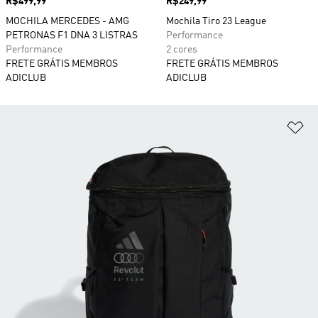
Preço
R$499,99
Preço
R$249,99
MOCHILA MERCEDES - AMG
Mochila Tiro 23 League
PETRONAS F1 DNA 3 LISTRAS
Performance
Performance
2 cores
FRETE GRÁTIS MEMBROS
FRETE GRÁTIS MEMBROS
ADICLUB
ADICLUB
Ad