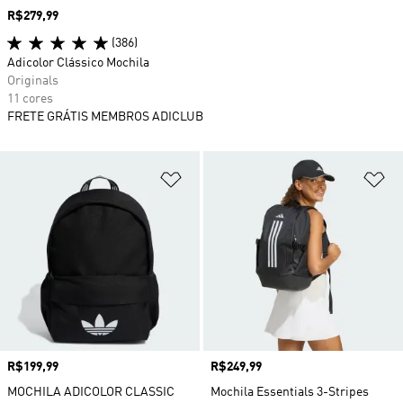
Preço
R$279,99
(386)
Adicolor Clássico Mochila
Originals
11 cores
FRETE GRÁTIS MEMBROS ADICLUB
Adicionar à Lista de Desejos
Ad
Preço
R$199,99
Preço
R$249,99
MOCHILA ADICOLOR CLASSIC
Mochila Essentials 3-Stripes