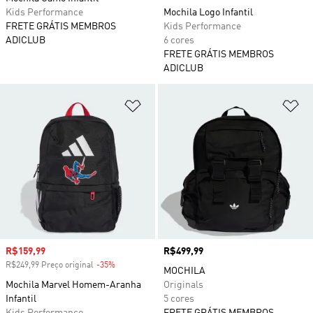
Kids Performance
Mochila Logo Infantil
FRETE GRÁTIS MEMBROS
Kids Performance
ADICLUB
6 cores
FRETE GRÁTIS MEMBROS
ADICLUB
Adicionar à Lista de Desejos
Ad
Preço com desconto
R$159,99
Preço
R$499,99
R$249,99 Preço original
-35%
Desconto
MOCHILA
Mochila Marvel Homem-Aranha
Originals
Infantil
5 cores