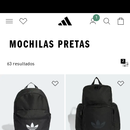
1
MOCHILAS PRETAS
2
63 resultados
Adicionar à Lista de Desejos
Ad