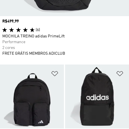
Preço
R$499,99
(6)
MOCHILA TREINO adidas PrimeLift
Performance
2 cores
FRETE GRÁTIS MEMBROS ADICLUB
Adicionar à Lista de Desejos
Ad