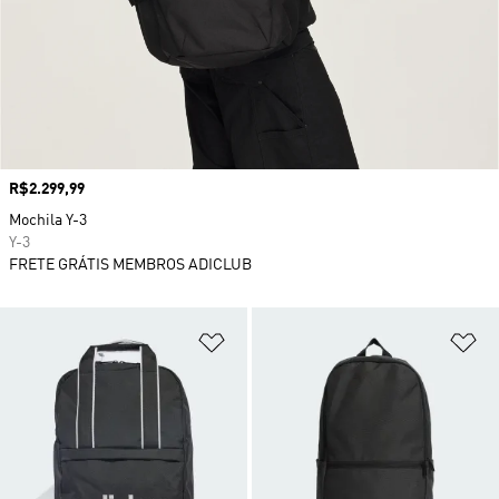
Preço
R$2.299,99
Mochila Y-3
Y-3
FRETE GRÁTIS MEMBROS ADICLUB
Adicionar à Lista de Desejos
Ad