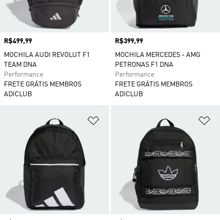
Preço
R$499,99
Preço
R$399,99
MOCHILA AUDI REVOLUT F1
MOCHILA MERCEDES - AMG
TEAM DNA
PETRONAS F1 DNA
Performance
Performance
FRETE GRÁTIS MEMBROS
FRETE GRÁTIS MEMBROS
ADICLUB
ADICLUB
Adicionar à Lista de Desejos
Ad