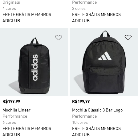
Originals
Performance
4 cores
2 cores
FRETE GRÁTIS MEMBROS
FRETE GRÁTIS MEMBROS
ADICLUB
ADICLUB
Adicionar à Lista de Desejos
Ad
Preço
R$199,99
Preço
R$199,99
Mochila Linear
Mochila Classic 3 Bar Logo
Performance
Performance
6 cores
10 cores
FRETE GRÁTIS MEMBROS
FRETE GRÁTIS MEMBROS
ADICLUB
ADICLUB