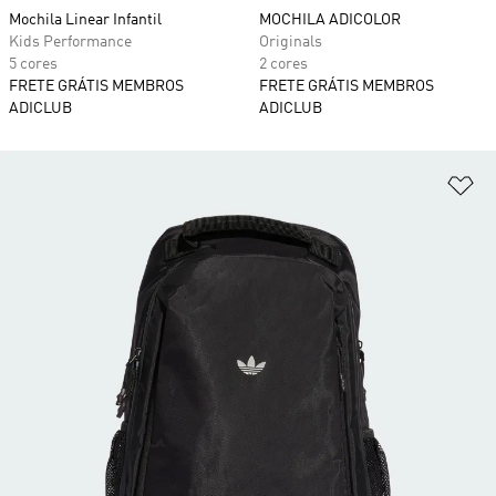
Mochila Linear Infantil
MOCHILA ADICOLOR
Kids Performance
Originals
5 cores
2 cores
FRETE GRÁTIS MEMBROS
FRETE GRÁTIS MEMBROS
ADICLUB
ADICLUB
Ad