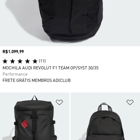
Preço
R$1.099,99
(11)
MOCHILA AUDI REVOLUT F1 TEAM OP/SYST 30/35
Performance
FRETE GRÁTIS MEMBROS ADICLUB
Adicionar à Lista de Desejos
Ad