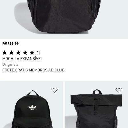
Preço
R$699,99
(4)
MOCHILA EXPANSÍVEL
Originals
FRETE GRÁTIS MEMBROS ADICLUB
Adicionar à Lista de Desejos
Ad