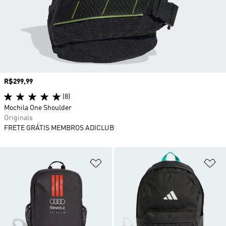
Preço
R$299,99
(8)
Mochila One Shoulder
Originals
FRETE GRÁTIS MEMBROS ADICLUB
Adicionar à Lista de Desejos
Ad