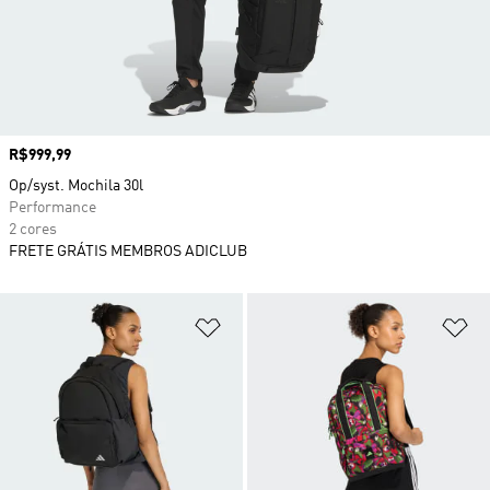
Preço
R$999,99
Op/syst. Mochila 30l
Performance
2 cores
FRETE GRÁTIS MEMBROS ADICLUB
Adicionar à Lista de Desejos
Ad