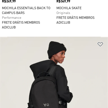
Preço
R$249,99
Preço
R$349,99
MOCHILA ESSENTIALS BACK TO
MOCHILA SKATE
CAMPUS BARS
Originals
Performance
FRETE GRÁTIS MEMBROS
FRETE GRÁTIS MEMBROS
ADICLUB
ADICLUB
Ad