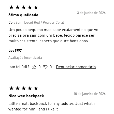
3 de junho de 2026
ótima qualidade
Cor:
Semi Lucid Red / Powder Coral
Um pouco pequeno mas cabe exatamente o que vc
precisa pra sair com um bebe, tecido parece ser
muito resistente, espero que dure bons anos.
Leo1997
Avaliação Incentivada
Isto foi útil?
0
0
Denunciar comentário
10 de janeiro de 2026
Nice wee backpack
Little small backpack for my toddler. Just what i
wanted for him...and i like it