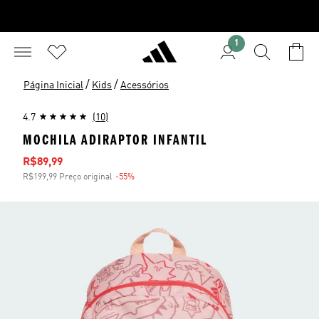
1
/
/
Página Inicial
Kids
Acessórios
4.7
(10)
MOCHILA ADIRAPTOR INFANTIL
Preço com desconto
R$89,99
R$199,99 Preço original
-55%
Desconto