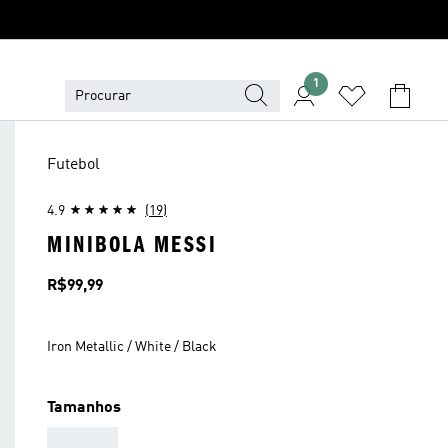
1
Futebol
4.9
(19)
MINIBOLA MESSI
Preço
R$99,99
Iron Metallic / White / Black
Tamanhos
AAA