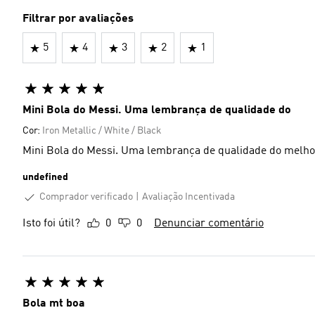
Filtrar por avaliações
5
4
3
2
1
Mini Bola do Messi. Uma lembrança de qualidade do
Cor:
Iron Metallic / White / Black
Mini Bola do Messi. Uma lembrança de qualidade do melho
undefined
Comprador verificado
Avaliação Incentivada
Isto foi útil?
0
0
Denunciar comentário
Bola mt boa