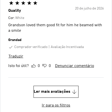
20 de julho de 2026
Quality
Cor:
White
Grandson loved them good fit for him he beamed with
a smile
Grandad
Comprador verificado
Avaliação Incentivada
Traduzir
Isto foi útil?
0
0
Denunciar comentário
Ler mais avaliações
Ir para os filtros