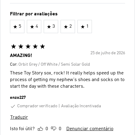
Filtrar por avaliações
5
4
3
2
1
25 de julho de 2026
AMAZING!
Cor:
Orbit Grey / Off White / Semi Solar Gold
These Toy Story sox, rock! It really helps speed up the
process of getting my nephew's shoes and socks on to
start the day with these characters.
enzo227
Comprador verificado
Avaliação Incentivada
Traduzir
Isto foi útil?
0
0
Denunciar comentário