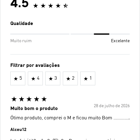
4.5
Qualidade
Muito ruim
Excelente
Filtrar por avaliações
5
4
3
2
1
28 de julho de 2026
Muito bom o produto
Ótimo produto, comprei o M e ficou muito Bom ………….
Alceu12