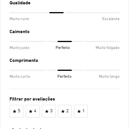
Qualidade
Muito ruim
Excelente
Caimento
Muito justo
Perfeito
Muito folgado
Comprimento
Muito curto
Perfeito
Muito longo
Filtrar por avaliações
5
4
3
2
1