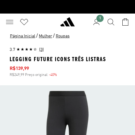
1
/
/
Página Inicial
Mulher
Roupas
3.7
(3)
LEGGING FUTURE ICONS TRÊS LISTRAS
Preço com desconto
R$139,99
R$249,99 Preço original
-40%
Desconto