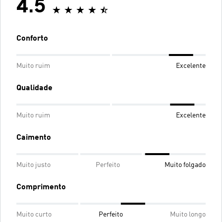
4.5
Conforto
Muito ruim
Excelente
Qualidade
Muito ruim
Excelente
Caimento
Muito justo
Perfeito
Muito folgado
Comprimento
Muito curto
Perfeito
Muito longo