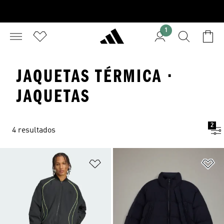
1
JAQUETAS TÉRMICA ·
JAQUETAS
2
4 resultados
Adicionar à Lista de Desejos
Ad