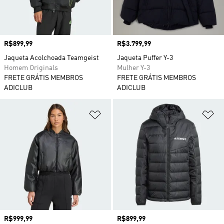
Preço
R$899,99
Preço
R$3.799,99
Jaqueta Acolchoada Teamgeist
Jaqueta Puffer Y-3
Homem Originals
Mulher Y-3
FRETE GRÁTIS MEMBROS
FRETE GRÁTIS MEMBROS
ADICLUB
ADICLUB
Adicionar à Lista de Desejos
Ad
Preço
R$999,99
Preço
R$899,99