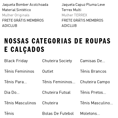
Jaqueta Bomber Acolchoada
Jaqueta Capuz Pluma Leve
Material Sintético
Terrex Multi
Mulher Originals
Mulher TERREX
FRETE GRÁTIS MEMBROS
FRETE GRÁTIS MEMBROS
ADICLUB
ADICLUB
NOSSAS CATEGORIAS DE ROUPAS
E CALÇADOS
Black Friday
Chuteira Society
Camisas De
Times
Tênis Femininos
Outlet
Tênis Brancos
Tênis Para
Tênis Femininos
Chuteira Campo
Caminhada
Brancos
Dia Do
Chuteira Futsal
Tênis Pretos
Consumidor
Femininos
Tênis Masculinos
Chuteira
Tênis Masculino
Em Promoçao
Tênis
Bolas De Futebol
Moletons