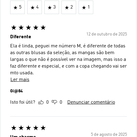
5
4
3
2
1
12 de outubro de 2025
Diferente
Ela é linda, peguei me número M, é diferente de todas
as outras blusas da seleção, as mangas são bem
largas o que não é possível ver na imagem, mas isso a
faz diferente e especial, e com a copa chegando vai ser
mto usada.
Ler mais
Gi@84
Isto foi útil?
0
0
Denunciar comentário
5 de agosto de 2025