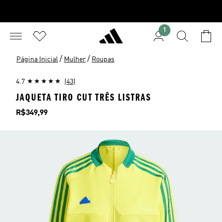
1
/
/
Página Inicial
Mulher
Roupas
4.7
(43)
JAQUETA TIRO CUT TRÊS LISTRAS
Preço
R$349,99