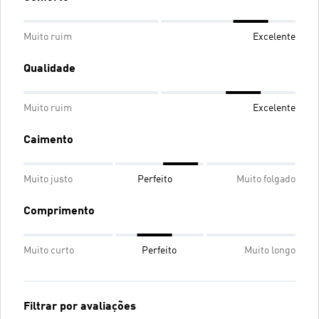
Muito ruim
Excelente
Qualidade
Muito ruim
Excelente
Caimento
Muito justo
Perfeito
Muito folgado
Comprimento
Muito curto
Perfeito
Muito longo
Filtrar por avaliações