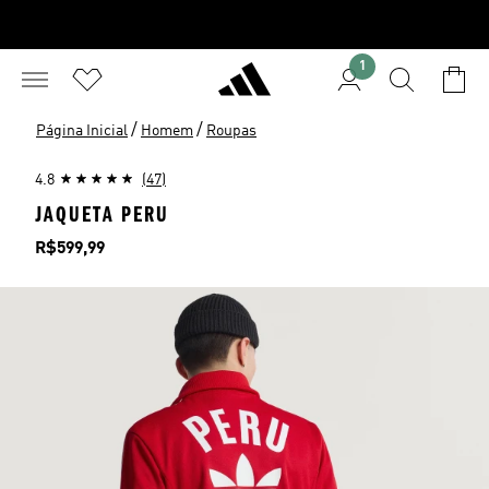
1
/
/
Página Inicial
Homem
Roupas
4.8
(47)
JAQUETA PERU
Preço
R$599,99