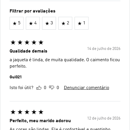
Filtrar por avaliações
5
4
3
2
1
14 de julho de 2026
Qualidade demais
a jaqueta é linda, de muita qualidade. O caimento ficou
perfeito.
Gui021
Isto foi útil?
0
0
Denunciar comentário
12 de julho de 2026
Perfeito, meu marido adorou
As cores são lindas. Ele é confortável e quentinho.