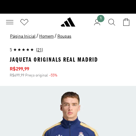
1
/
/
Página Inicial
Homem
Roupas
5
(21)
JAQUETA ORIGINALS REAL MADRID
Preço com desconto
R$299,99
R$699,99 Preço original
-55%
Desconto