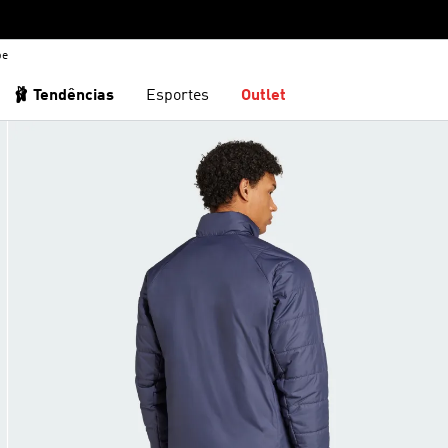
be
🩰 Tendências
Esportes
Outlet