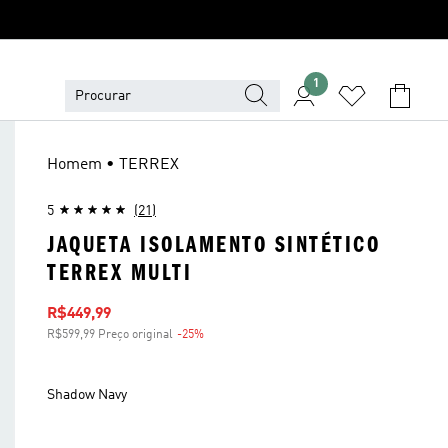
1
Homem • TERREX
5
(21)
JAQUETA ISOLAMENTO SINTÉTICO
TERREX MULTI
Preço com desconto
R$449,99
R$599,99 Preço original
-25%
Desconto
Shadow Navy