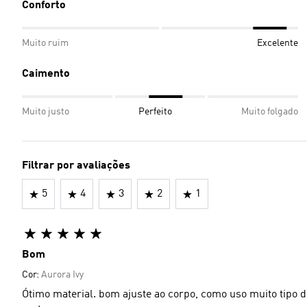
Conforto
Muito ruim
Excelente
Caimento
Muito justo
Perfeito
Muito folgado
Filtrar por avaliações
5
4
3
2
1
Bom
Cor:
Aurora Ivy
Ótimo material. bom ajuste ao corpo, como uso muito tipo d