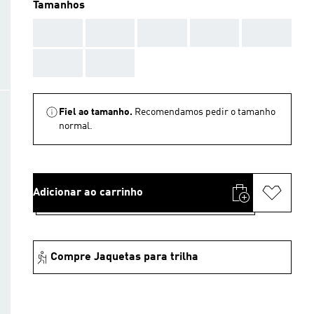
Tamanhos
AAA
AAA
AAA
AAA
AAA
AAA
AAA
Fiel ao tamanho.
Recomendamos pedir o tamanho
normal.
Adicionar ao carrinho
Compre Jaquetas para trilha