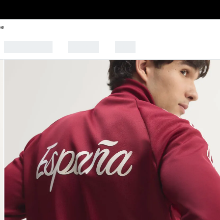
be
🩰 Tendências
Esportes
Outlet