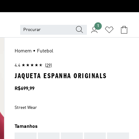
1
Homem • Futebol
4.4
(29)
JAQUETA ESPANHA ORIGINALS
Preço
R$699,99
Street Wear
Tamanhos
AAA
AAA
AAA
AAA
AAA