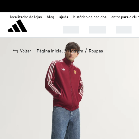
localizador de lojas
blog
ajuda
histórico de pedidos
entre para o clu
Mulher
Homem
Infantil
/
/
Voltar
Página Inicial
Homem
Roupas