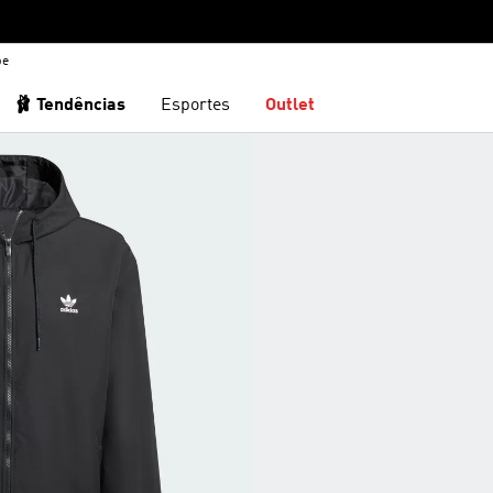
be
🩰 Tendências
Esportes
Outlet