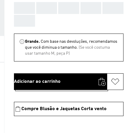
AAA
AAA
AAA
AAA
AAA
AAA
Grande.
Com base nas devoluções, recomendamos
que você diminua o tamanho.
(Se você costuma
usar tamanho M, peça P)
Adicionar ao carrinho
Compre Blusão e Jaquetas Corta vento