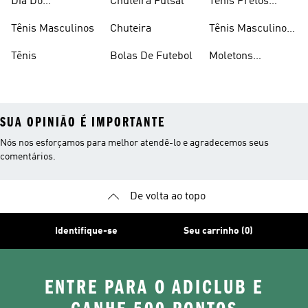
Dia Do
Chuteira Futsal
Tênis Pretos
Consumidor
Femininos
Tênis Masculinos
Chuteira
Tênis Masculino
Em Promoçao
Tênis
Bolas De Futebol
Moletons
Femininos
SUA OPINIÃO É IMPORTANTE
Nós nos esforçamos para melhor atendê-lo e agradecemos seus
comentários.
De volta ao topo
Identifique-se
Seu carrinho (0)
ENTRE PARA O ADICLUB E