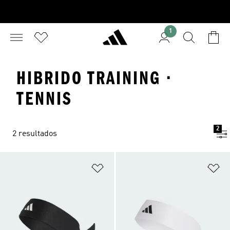
1
HIBRIDO TRAINING ·
TENNIS
2
2 resultados
Adicionar à Lista de Desejos
Ad