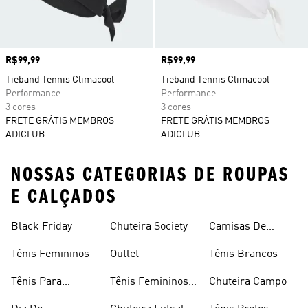
Preço
R$99,99
Preço
R$99,99
Tieband Tennis Climacool
Tieband Tennis Climacool
Performance
Performance
3 cores
3 cores
FRETE GRÁTIS MEMBROS
FRETE GRÁTIS MEMBROS
ADICLUB
ADICLUB
NOSSAS CATEGORIAS DE ROUPAS
E CALÇADOS
Black Friday
Chuteira Society
Camisas De
Times
Tênis Femininos
Outlet
Tênis Brancos
Tênis Para
Tênis Femininos
Chuteira Campo
Caminhada
Brancos