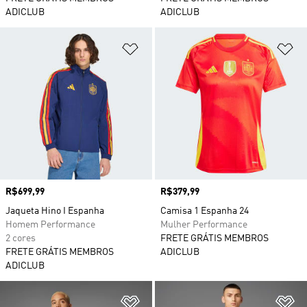
ADICLUB
ADICLUB
Adicionar à Lista de Desejos
Ad
Preço
R$699,99
Preço
R$379,99
Jaqueta Hino I Espanha
Camisa 1 Espanha 24
Homem Performance
Mulher Performance
2 cores
FRETE GRÁTIS MEMBROS
FRETE GRÁTIS MEMBROS
ADICLUB
ADICLUB
Adicionar à Lista de Desejos
Ad