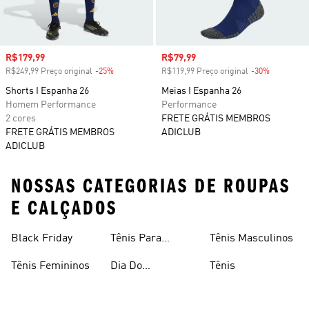
Preço com desconto
R$179,99
Preço com desconto
R$79,99
R$249,99 Preço original
-25%
Desconto
R$119,99 Preço original
-30%
Desconto
Shorts I Espanha 26
Meias I Espanha 26
Homem Performance
Performance
2 cores
FRETE GRÁTIS MEMBROS
FRETE GRÁTIS MEMBROS
ADICLUB
ADICLUB
NOSSAS CATEGORIAS DE ROUPAS
E CALÇADOS
Black Friday
Tênis Para
Tênis Masculinos
Caminhada
Tênis Femininos
Dia Do
Tênis
Consumidor