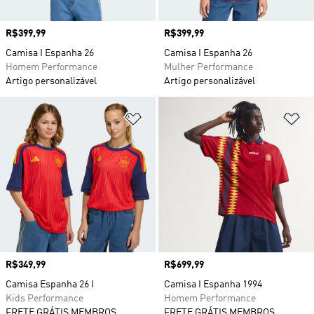
Preço
R$399,99
Preço
R$399,99
Camisa I Espanha 26
Camisa I Espanha 26
Homem Performance
Mulher Performance
Artigo personalizável
Artigo personalizável
Adicionar à Lista de Desejos
Ad
Preço
R$349,99
Preço
R$699,99
Camisa Espanha 26 I
Camisa I Espanha 1994
Kids Performance
Homem Performance
FRETE GRÁTIS MEMBROS
FRETE GRÁTIS MEMBROS