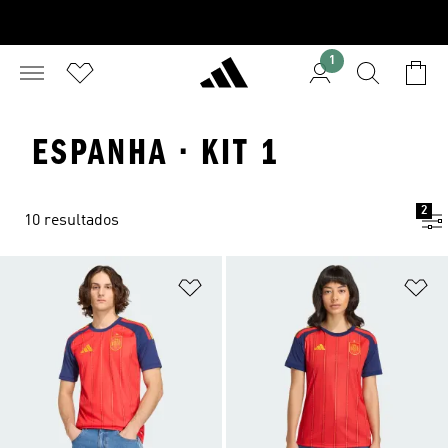
1
ESPANHA · KIT 1
2
10 resultados
Adicionar à Lista de Desejos
Ad