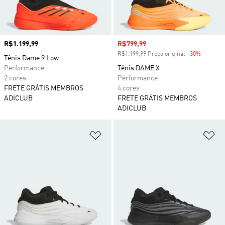
Preço
R$1.199,99
Preço com desconto
R$799,99
R$1.199,99 Preço original
-30%
Descont
Tênis Dame 9 Low
Performance
Tênis DAME X
2 cores
Performance
FRETE GRÁTIS MEMBROS
4 cores
ADICLUB
FRETE GRÁTIS MEMBROS
ADICLUB
Adicionar à Lista de Desejos
Ad