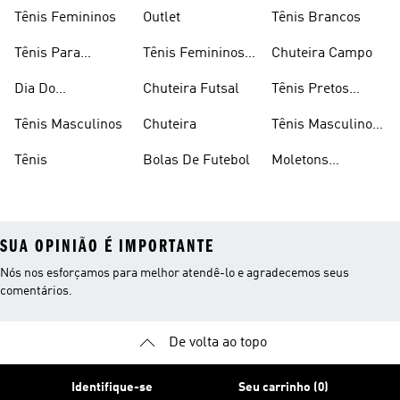
Times
Tênis Femininos
Outlet
Tênis Brancos
Tênis Para
Tênis Femininos
Chuteira Campo
Caminhada
Brancos
Dia Do
Chuteira Futsal
Tênis Pretos
Consumidor
Femininos
Tênis Masculinos
Chuteira
Tênis Masculino
Em Promoçao
Tênis
Bolas De Futebol
Moletons
Femininos
SUA OPINIÃO É IMPORTANTE
Nós nos esforçamos para melhor atendê-lo e agradecemos seus
comentários.
De volta ao topo
Identifique-se
Seu carrinho (0)