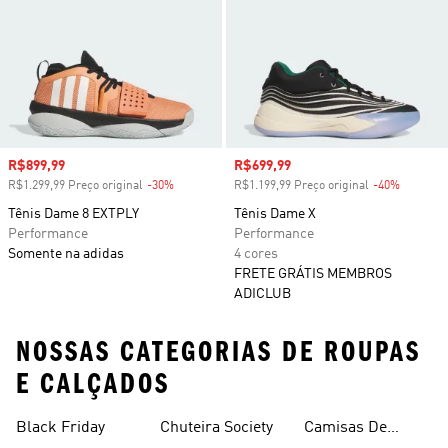
Preço com desconto
R$899,99
Preço com desconto
R$699,99
R$1.299,99 Preço original
-30%
Desconto
R$1.199,99 Preço original
-40%
Descont
Tênis Dame 8 EXTPLY
Tênis Dame X
Performance
Performance
Somente na adidas
4 cores
FRETE GRÁTIS MEMBROS
ADICLUB
NOSSAS CATEGORIAS DE ROUPAS
E CALÇADOS
Black Friday
Chuteira Society
Camisas De