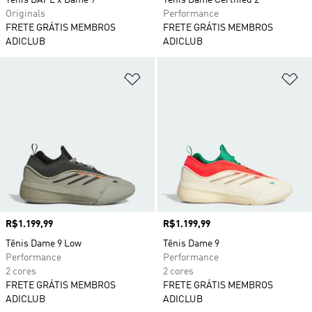
Tênis BAPE x Dame 9
Tênis Dame Certified 2
Originals
Performance
FRETE GRÁTIS MEMBROS
FRETE GRÁTIS MEMBROS
ADICLUB
ADICLUB
Adicionar à Lista de Desejos
Ad
Preço
R$1.199,99
Preço
R$1.199,99
Tênis Dame 9 Low
Tênis Dame 9
Performance
Performance
2 cores
2 cores
FRETE GRÁTIS MEMBROS
FRETE GRÁTIS MEMBROS
ADICLUB
ADICLUB