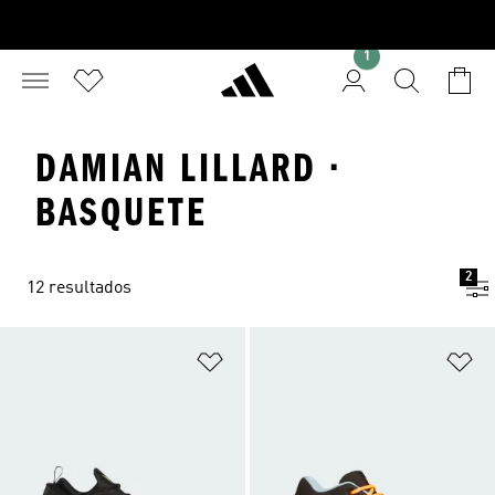
1
DAMIAN LILLARD ·
BASQUETE
2
12 resultados
Adicionar à Lista de Desejos
Ad