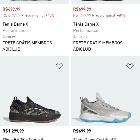
Preço com desconto
R$699,99
Preço com desconto
R$699,99
R$1.199,99 Preço original
-40%
Desconto
R$1.199,99 Preço original
-40%
Descont
Tênis Dame X
Tênis Dame X
Performance
Performance
4 cores
4 cores
FRETE GRÁTIS MEMBROS
FRETE GRÁTIS MEMBROS
ADICLUB
ADICLUB
Adicionar à Lista de Desejos
Ad
Preço
R$1.299,99
Preço
R$699,99