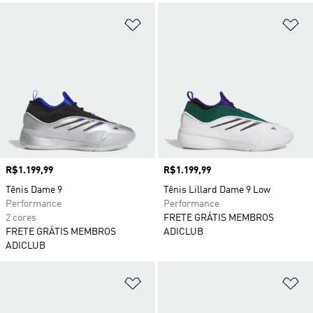
Adicionar à Lista de Desejos
Ad
Preço
R$1.199,99
Preço
R$1.199,99
Tênis Dame 9
Tênis Lillard Dame 9 Low
Performance
Performance
2 cores
FRETE GRÁTIS MEMBROS
FRETE GRÁTIS MEMBROS
ADICLUB
ADICLUB
Adicionar à Lista de Desejos
Ad