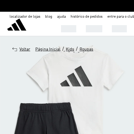
localizador de lojas
blog
ajuda
histórico de pedidos
entre para o clu
Mulher
Homem
Infantil
/
/
Voltar
Página Inicial
Kids
Roupas