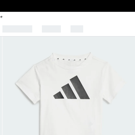
be
🩰 Tendências
Esportes
Outlet