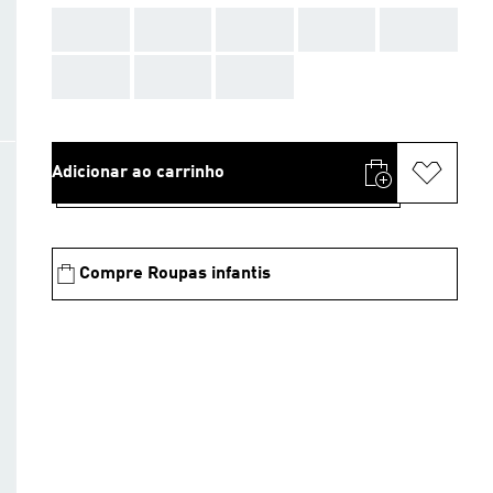
AAA
AAA
AAA
AAA
AAA
AAA
AAA
AAA
Adicionar ao carrinho
Compre Roupas infantis