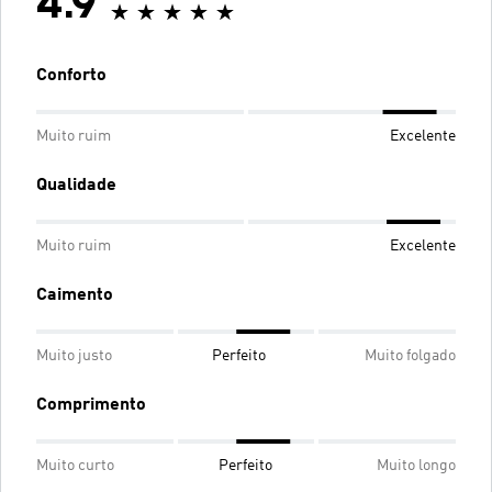
4.9
Conforto
Muito ruim
Excelente
Qualidade
Muito ruim
Excelente
Caimento
Muito justo
Perfeito
Muito folgado
Comprimento
Muito curto
Perfeito
Muito longo