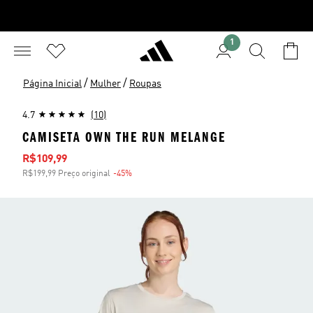
1
/
/
Página Inicial
Mulher
Roupas
4.7
(10)
CAMISETA OWN THE RUN MELANGE
Preço com desconto
R$109,99
R$199,99 Preço original
-45%
Desconto