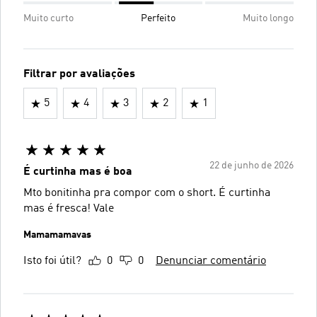
Muito curto
Perfeito
Muito longo
Filtrar por avaliações
5
4
3
2
1
22 de junho de 2026
É curtinha mas é boa
Mto bonitinha pra compor com o short. É curtinha
mas é fresca! Vale
Mamamamavas
Isto foi útil?
0
0
Denunciar comentário