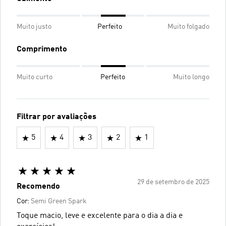
Muito justo
Perfeito
Muito folgado
Comprimento
Muito curto
Perfeito
Muito longo
Filtrar por avaliações
5
4
3
2
1
29 de setembro de 2025
Recomendo
Cor:
Semi Green Spark
Toque macio, leve e excelente para o dia a dia e