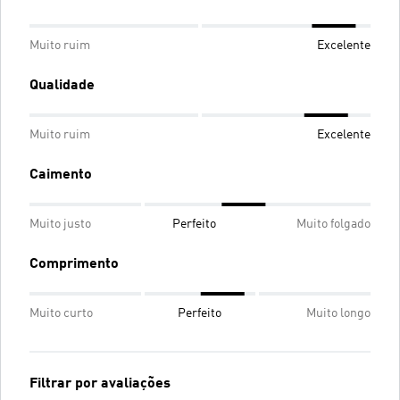
Muito ruim
Excelente
Qualidade
Muito ruim
Excelente
Caimento
Muito justo
Perfeito
Muito folgado
Comprimento
Muito curto
Perfeito
Muito longo
Filtrar por avaliações