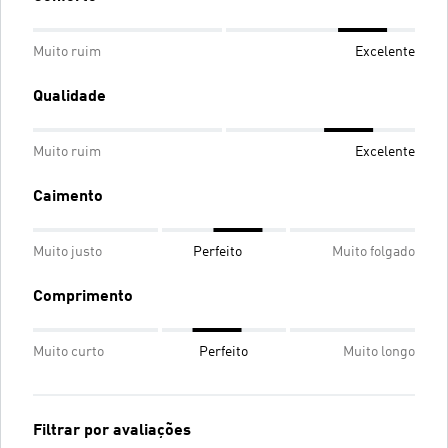
Muito ruim
Excelente
Qualidade
Muito ruim
Excelente
Caimento
Muito justo
Perfeito
Muito folgado
Comprimento
Muito curto
Perfeito
Muito longo
Filtrar por avaliações