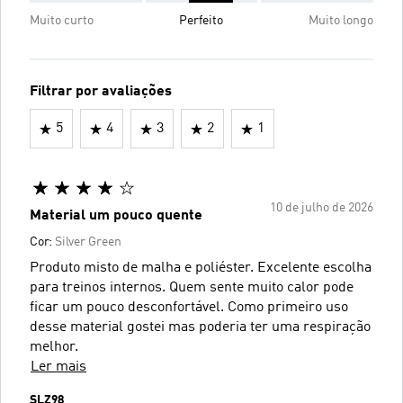
Muito curto
Perfeito
Muito longo
Filtrar por avaliações
5
4
3
2
1
10 de julho de 2026
Material um pouco quente
Cor:
Silver Green
Produto misto de malha e poliéster. Excelente escolha
para treinos internos. Quem sente muito calor pode
ficar um pouco desconfortável. Como primeiro uso
desse material gostei mas poderia ter uma respiração
melhor.
Ler mais
SLZ98