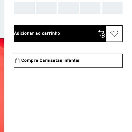
AAA
AAA
AAA
AAA
AAA
Adicionar ao carrinho
Compre Camisetas infantis