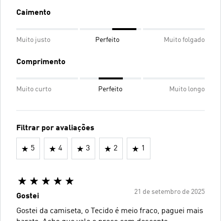
Caimento
Muito justo
Perfeito
Muito folgado
Comprimento
Muito curto
Perfeito
Muito longo
Filtrar por avaliações
5
4
3
2
1
21 de setembro de 2025
Gostei
Gostei da camiseta, o Tecido é meio fraco, paguei mais