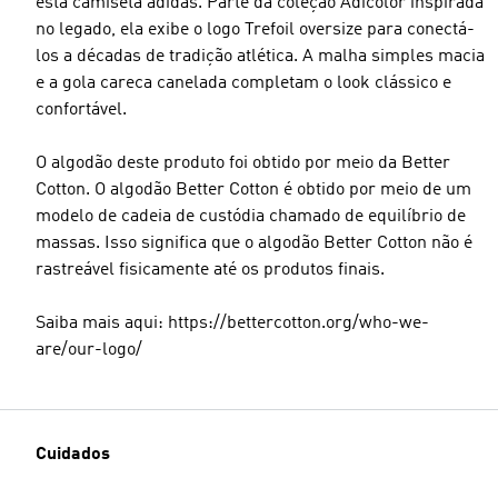
esta camiseta adidas. Parte da coleção Adicolor inspirada
no legado, ela exibe o logo Trefoil oversize para conectá-
los a décadas de tradição atlética. A malha simples macia
e a gola careca canelada completam o look clássico e
confortável.
O algodão deste produto foi obtido por meio da Better
Cotton. O algodão Better Cotton é obtido por meio de um
modelo de cadeia de custódia chamado de equilíbrio de
massas. Isso significa que o algodão Better Cotton não é
rastreável fisicamente até os produtos finais.
Saiba mais aqui: https://bettercotton.org/who-we-
are/our-logo/
Cuidados