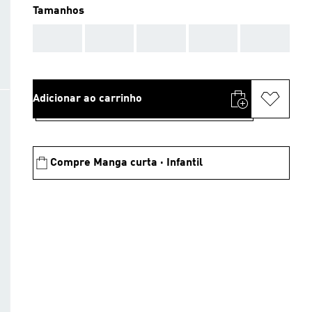
Tamanhos
AAA
AAA
AAA
AAA
AAA
Adicionar ao carrinho
Compre Manga curta · Infantil