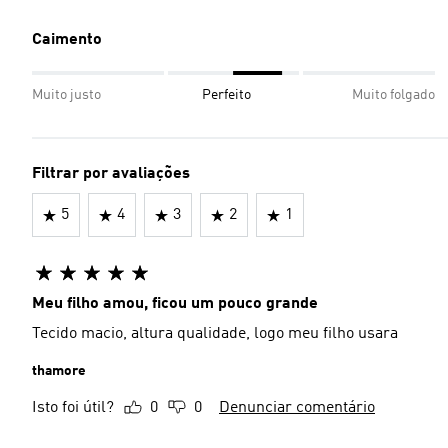
Caimento
Muito justo
Perfeito
Muito folgado
Filtrar por avaliações
5
4
3
2
1
Meu filho amou, ficou um pouco grande
Tecido macio, altura qualidade, logo meu filho usara
thamore
Isto foi útil?
0
0
Denunciar comentário