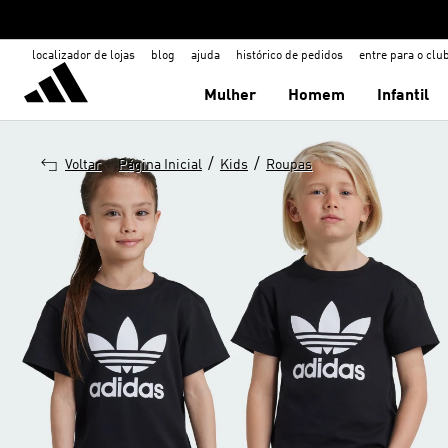
localizador de lojas
blog
ajuda
histórico de pedidos
entre para o clu
Mulher
Homem
Infantil
/
/
Voltar
Página Inicial
Kids
Roupas