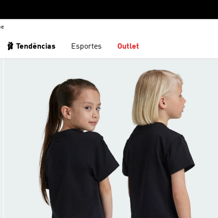
be
🩰 Tendências
Esportes
Outlet