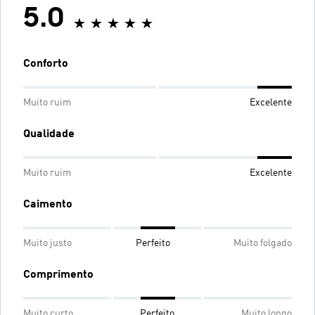
5.0
Conforto
Muito ruim
Excelente
Qualidade
Muito ruim
Excelente
Caimento
Muito justo
Perfeito
Muito folgado
Comprimento
Muito curto
Perfeito
Muito longo