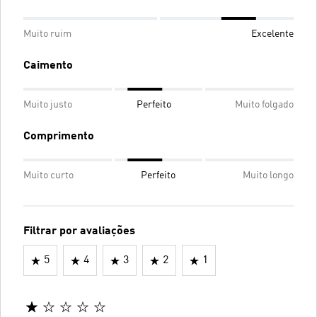
Muito ruim
Excelente
Caimento
Muito justo
Perfeito
Muito folgado
Comprimento
Muito curto
Perfeito
Muito longo
Filtrar por avaliações
5
4
3
2
1