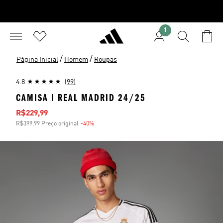
1
/
/
Página Inicial
Homem
Roupas
4.8
(99)
CAMISA I REAL MADRID 24/25
Preço com desconto
R$229,99
R$399,99 Preço original
-40%
Desconto