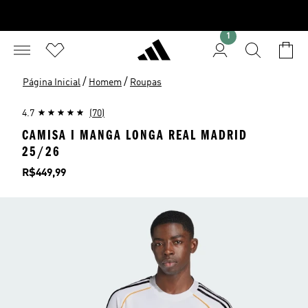
1
/
/
Página Inicial
Homem
Roupas
4.7
(70)
CAMISA I MANGA LONGA REAL MADRID
25/26
Preço
R$449,99