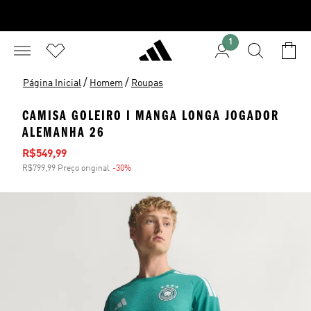
1
/
/
Página Inicial
Homem
Roupas
CAMISA GOLEIRO I MANGA LONGA JOGADOR
ALEMANHA 26
Preço com desconto
R$549,99
R$799,99 Preço original
-30%
Desconto